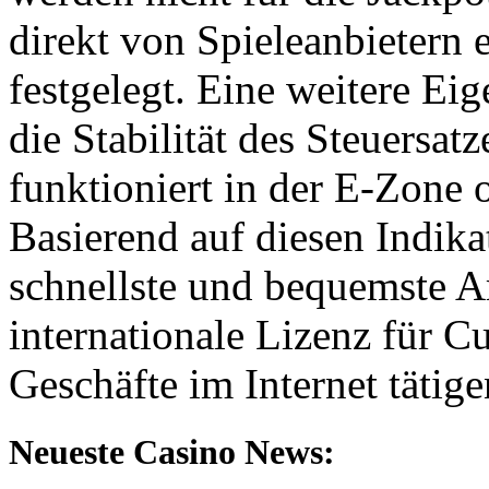
direkt von Spieleanbietern
festgelegt. Eine weitere Ei
die Stabilität des Steuersat
funktioniert in der E-Zone
Basierend auf diesen Indikat
schnellste und bequemste Ar
internationale Lizenz für Cu
Geschäfte im Internet tätig
Neueste Casino News: