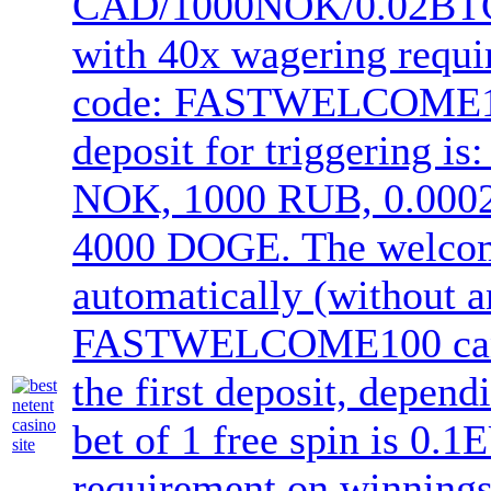
CAD/1000NOK/0.02BT
with 40x wagering requi
code: FASTWELCOME100 
deposit for triggering
NOK, 1000 RUB, 0.0002
4000 DOGE. The welcome
automatically (without 
FASTWELCOME100 cancel
the first deposit, depen
bet of 1 free spin is 
requirement on winnings 