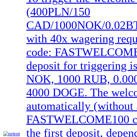
(400PLN/150
CAD/1000NOK/0.02B
with 40x wagering requ
code: FASTWELCOME100
deposit for triggerin
NOK, 1000 RUB, 0.000
4000 DOGE. The welcom
automatically (without
FASTWELCOME100 cance
the first deposit, depe