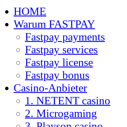
HOME
Warum FASTPAY
Fastpay payments
Fastpay services
Fastpay license
Fastpay bonus
Casino-Anbieter
1. NETENT casino
2. Microgaming
3. Playson casino